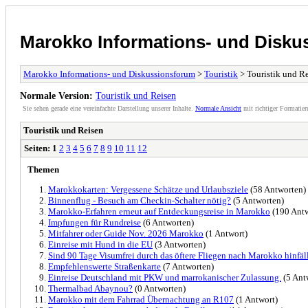
Marokko Informations- und Disku
Marokko Informations- und Diskussionsforum
>
Touristik
> Touristik und R
Normale Version:
Touristik und Reisen
Sie sehen gerade eine vereinfachte Darstellung unserer Inhalte.
Normale Ansicht
mit richtiger Formatier
Touristik und Reisen
Seiten:
1
2
3
4
5
6
7
8
9
10
11
12
Themen
Marokkokarten: Vergessene Schätze und Urlaubsziele
(58 Antworten)
Binnenflug - Besuch am Checkin-Schalter nötig?
(5 Antworten)
Marokko-Erfahren erneut auf Entdeckungsreise in Marokko
(190 Antw
Impfungen für Rundreise
(6 Antworten)
Mitfahrer oder Guide Nov. 2026 Marokko
(1 Antwort)
Einreise mit Hund in die EU
(3 Antworten)
Sind 90 Tage Visumfrei durch das öftere Fliegen nach Marokko hinfäl
Empfehlenswerte Straßenkarte
(7 Antworten)
Einreise Deutschland mit PKW und marrokanischer Zulassung.
(5 Ant
Thermalbad Abaynou?
(0 Antworten)
Marokko mit dem Fahrrad Übernachtung an R107
(1 Antwort)