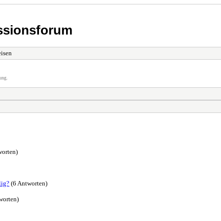
ssionsforum
eisen
ung.
orten)
lig?
(6 Antworten)
worten)