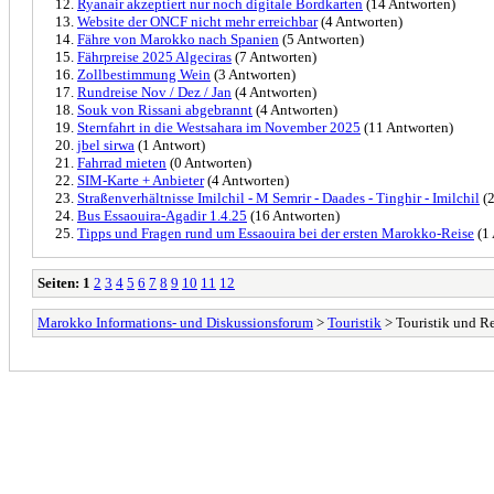
Ryanair akzeptiert nur noch digitale Bordkarten
(14 Antworten)
Website der ONCF nicht mehr erreichbar
(4 Antworten)
Fähre von Marokko nach Spanien
(5 Antworten)
Fährpreise 2025 Algeciras
(7 Antworten)
Zollbestimmung Wein
(3 Antworten)
Rundreise Nov / Dez / Jan
(4 Antworten)
Souk von Rissani abgebrannt
(4 Antworten)
Sternfahrt in die Westsahara im November 2025
(11 Antworten)
jbel sirwa
(1 Antwort)
Fahrrad mieten
(0 Antworten)
SIM-Karte + Anbieter
(4 Antworten)
Straßenverhältnisse Imilchil - M Semrir - Daades - Tinghir - Imilchil
(2
Bus Essaouira-Agadir 1.4.25
(16 Antworten)
Tipps und Fragen rund um Essaouira bei der ersten Marokko-Reise
(1 
Seiten:
1
2
3
4
5
6
7
8
9
10
11
12
Marokko Informations- und Diskussionsforum
>
Touristik
> Touristik und R