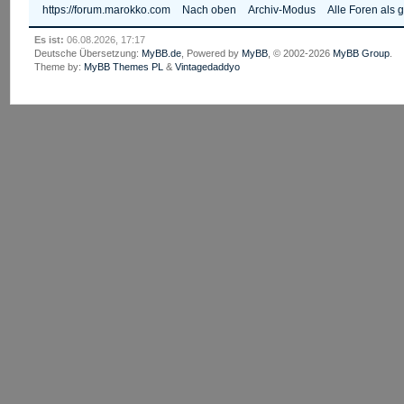
https://forum.marokko.com
Nach oben
Archiv-Modus
Alle Foren als 
Es ist:
06.08.2026, 17:17
Deutsche Übersetzung:
MyBB.de
, Powered by
MyBB
, © 2002-2026
MyBB Group
.
Theme by:
MyBB Themes PL
&
Vintagedaddyo