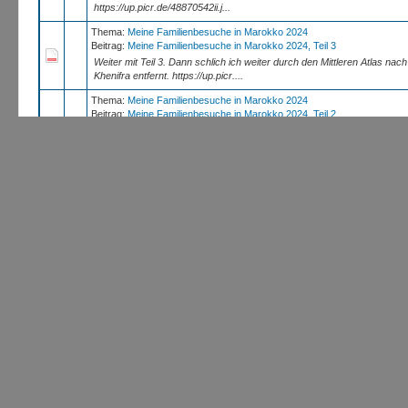
https://up.picr.de/48870542ii.j...
Thema:
Meine Familienbesuche in Marokko 2024
Beitrag:
Meine Familienbesuche in Marokko 2024, Teil 3
Weiter mit Teil 3. Dann schlich ich weiter durch den Mittleren Atlas na
Khenifra entfernt. https://up.picr....
Thema:
Meine Familienbesuche in Marokko 2024
Beitrag:
Meine Familienbesuche in Marokko 2024, Teil 2
Weiter mit Teil 2: Bei den Familien im Dorf Tassa. https://up.picr.de/
https://up.picr.de/48870457sh.j...
Thema:
Meine Familienbesuche in Marokko 2024
Beitrag:
Meine Familienbesuche in Marokko 2024
Dieser Bericht ist in 4 Teile untergliedert. Grund ist, dass nur wenig
August bis Mitte September 2024 Letzte...
Thema:
Reisetips - von Agadir bis zur "Grenze" West Sahara
Beitrag:
RE: Reisetips - von Agadir bis zur "Grenze" West S...
Hallo Stefan, alleine in Marokko zu reisen ist völlig unproblematisc
geschrieben hat, ist die Westsahara bis auf einig...
Thema:
Suche Werkstatt für schweißen & lackieren
Beitrag:
RE: Suche Werkstatt für schweißen & lackieren
musanfisa schrieb: (26.02.2024, 09:57) -- Wenn du in Marokko bist, empf
beim Reparaturpreis immer lügen. Sie repar...
Thema:
Crit'Air-Vignette für Frankreich
Beitrag:
RE: Crit'Air-Vignette für Frankreich
Wie Michael bereits geschrieben hatte, kannst du beruhigt durch Fran