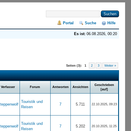
Portal
Suche
Hilfe
Es ist:
06.08.2026, 00:20
Seiten (3):
1
2
3
Weiter »
Geschrieben
Verfasser
Forum
Antworten
Ansichten
[
auf
]
Touristik und
teppenwolf
7
5.711
22.10.2025, 09:23
Reisen
Touristik und
teppenwolf
7
5.202
20.10.2025, 11:25
Reisen