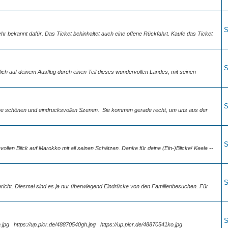
S
ehr bekannt dafür. Das Ticket behinhaltet auch eine offene Rückfahrt. Kaufe das Ticket
S
dich auf deinem Ausflug durch einen Teil dieses wundervollen Landes, mit seinen
S
 deine schönen und eindrucksvollen Szenen. Sie kommen gerade recht, um uns aus der
S
evollen Blick auf Marokko mit all seinen Schätzen. Danke für deine (Ein-)Blicke! Keela --
S
richt. Diesmal sind es ja nur überwiegend Eindrücke von den Familienbesuchen. Für
S
539qh.jpg https://up.picr.de/48870540gh.jpg https://up.picr.de/48870541ko.jpg