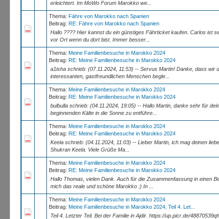
erleichtert. Im MoWo Forum Marokko we...
Thema:
Fähre von Marokko nach Spanien
Beitrag:
RE: Fähre von Marokko nach Spanien
Hallo ???? Hier kannst du ein günstiges Fährticket kaufen. Carlos ist s
vor Ort wenn du dort bist. Immer besser...
Thema:
Meine Familienbesuche in Marokko 2024
Beitrag:
RE: Meine Familienbesuche in Marokko 2024
a1isha schrieb: (07.11.2024, 11:53) -- Servus Martin! Danke, dass wir 
interessanten, gastfreundlichen Menschen begle...
Thema:
Meine Familienbesuche in Marokko 2024
Beitrag:
RE: Meine Familienbesuche in Marokko 2024
bulbulla schrieb: (04.11.2024, 19:05) -- Hallo Martin, danke sehr für
beginnenden Kälte in die Sonne zu entführe...
Thema:
Meine Familienbesuche in Marokko 2024
Beitrag:
RE: Meine Familienbesuche in Marokko 2024
Keela schrieb: (04.11.2024, 11:03) -- Lieber Martin, ich mag deinen lieb
Shukran Keela. Viele Grüße Ma...
Thema:
Meine Familienbesuche in Marokko 2024
Beitrag:
RE: Meine Familienbesuche in Marokko 2024
Hallo Thomas, vielen Dank. Auch für die Zusammenfassung in einen Be
mich das reale und schöne Marokko :) In ...
Thema:
Meine Familienbesuche in Marokko 2024
Beitrag:
Meine Familienbesuche in Marokko 2024, Teil 4. Let...
Teil 4. Letzter Teil. Bei der Familie in Ajdir. https://up.picr.de/48870