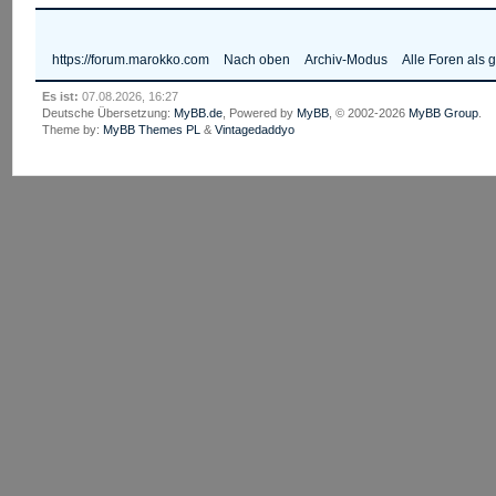
https://forum.marokko.com
Nach oben
Archiv-Modus
Alle Foren als 
Es ist:
07.08.2026, 16:27
Deutsche Übersetzung:
MyBB.de
, Powered by
MyBB
, © 2002-2026
MyBB Group
.
Theme by:
MyBB Themes PL
&
Vintagedaddyo