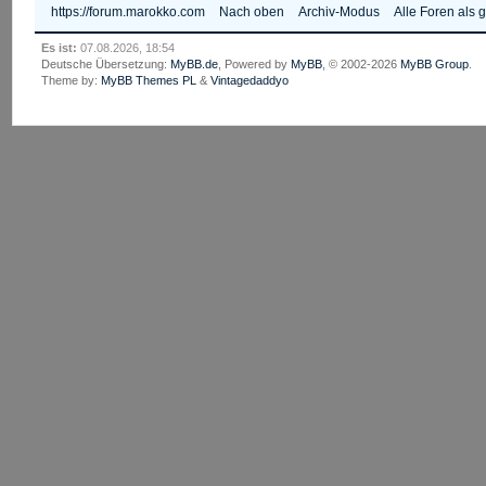
https://forum.marokko.com
Nach oben
Archiv-Modus
Alle Foren als 
Es ist:
07.08.2026, 18:54
Deutsche Übersetzung:
MyBB.de
, Powered by
MyBB
, © 2002-2026
MyBB Group
.
Theme by:
MyBB Themes PL
&
Vintagedaddyo