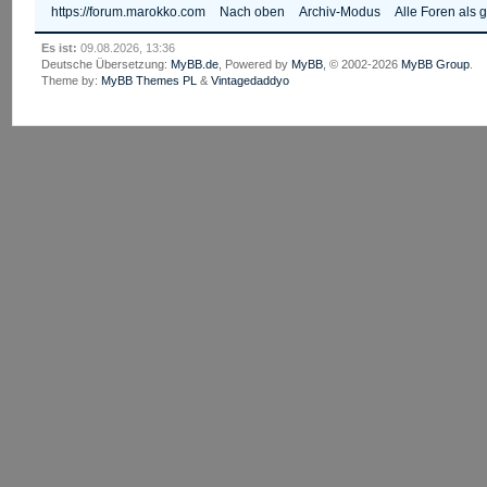
https://forum.marokko.com
Nach oben
Archiv-Modus
Alle Foren als 
Es ist:
09.08.2026, 13:36
Deutsche Übersetzung:
MyBB.de
, Powered by
MyBB
, © 2002-2026
MyBB Group
.
Theme by:
MyBB Themes PL
&
Vintagedaddyo