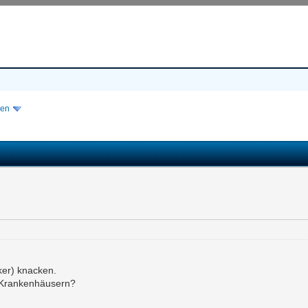
isen
ker) knacken.
n Krankenhäusern?