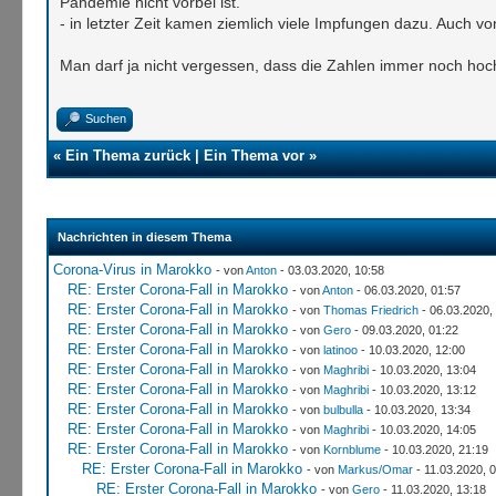
Pandemie nicht vorbei ist.
- in letzter Zeit kamen ziemlich viele Impfungen dazu. Auch 
Man darf ja nicht vergessen, dass die Zahlen immer noch hoch
Suchen
«
Ein Thema zurück
|
Ein Thema vor
»
Nachrichten in diesem Thema
Corona-Virus in Marokko
- von
Anton
- 03.03.2020, 10:58
RE: Erster Corona-Fall in Marokko
- von
Anton
- 06.03.2020, 01:57
RE: Erster Corona-Fall in Marokko
- von
Thomas Friedrich
- 06.03.2020,
RE: Erster Corona-Fall in Marokko
- von
Gero
- 09.03.2020, 01:22
RE: Erster Corona-Fall in Marokko
- von
latinoo
- 10.03.2020, 12:00
RE: Erster Corona-Fall in Marokko
- von
Maghribi
- 10.03.2020, 13:04
RE: Erster Corona-Fall in Marokko
- von
Maghribi
- 10.03.2020, 13:12
RE: Erster Corona-Fall in Marokko
- von
bulbulla
- 10.03.2020, 13:34
RE: Erster Corona-Fall in Marokko
- von
Maghribi
- 10.03.2020, 14:05
RE: Erster Corona-Fall in Marokko
- von
Kornblume
- 10.03.2020, 21:19
RE: Erster Corona-Fall in Marokko
- von
Markus/Omar
- 11.03.2020, 
RE: Erster Corona-Fall in Marokko
- von
Gero
- 11.03.2020, 13:18