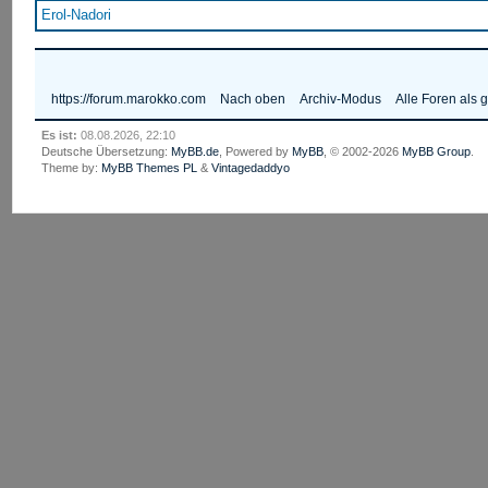
Erol-Nadori
https://forum.marokko.com
Nach oben
Archiv-Modus
Alle Foren als 
Es ist:
08.08.2026, 22:10
Deutsche Übersetzung:
MyBB.de
, Powered by
MyBB
, © 2002-2026
MyBB Group
.
Theme by:
MyBB Themes PL
&
Vintagedaddyo